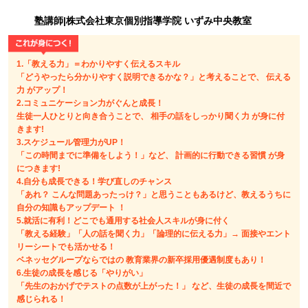
塾講師|株式会社東京個別指導学院 いずみ中央教室
1.「教える力」＝わかりやすく伝えるスキル
「どうやったら分かりやすく説明できるかな？」と考えることで、 伝える
力 がアップ！
2.コミュニケーション力がぐんと成長！
生徒一人ひとりと向き合うことで、 相手の話をしっかり聞く力 が身に付
きます!
3.スケジュール管理力がUP！
「この時間までに準備をしよう！」など、 計画的に行動できる習慣 が身
につきます!
4.自分も成長できる！学び直しのチャンス
「あれ？ こんな問題あったっけ？」と思うこともあるけど、教えるうちに
自分の知識もアップデート ！
5.就活に有利！どこでも通用する社会人スキルが身に付く
「教える経験」「人の話を聞く力」「論理的に伝える力」→ 面接やエント
リーシートでも活かせる！
ベネッセグループならではの 教育業界の新卒採用優遇制度もあり！
6.生徒の成長を感じる「やりがい」
「先生のおかげでテストの点数が上がった！」 など、生徒の成長を間近で
感じられる！