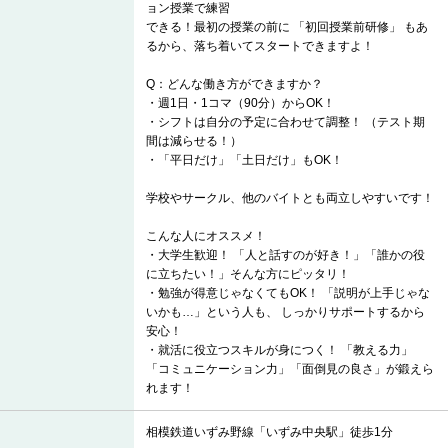
ョン授業で練習
できる！最初の授業の前に 「初回授業前研修」 もあ
るから、落ち着いてスタートできますよ！
Q：どんな働き方ができますか？
・週1日・1コマ（90分）からOK！
・シフトは自分の予定に合わせて調整！ （テスト期
間は減らせる！）
・「平日だけ」「土日だけ」もOK！
学校やサークル、他のバイトとも両立しやすいです！
こんな人にオススメ！
・大学生歓迎！ 「人と話すのが好き！」「誰かの役
に立ちたい！」そんな方にピッタリ！
・勉強が得意じゃなくてもOK！ 「説明が上手じゃな
いかも…」という人も、 しっかりサポートするから
安心！
・就活に役立つスキルが身につく！ 「教える力」
「コミュニケーション力」「面倒見の良さ」が鍛えら
れます！
相模鉄道いずみ野線「いずみ中央駅」徒歩1分