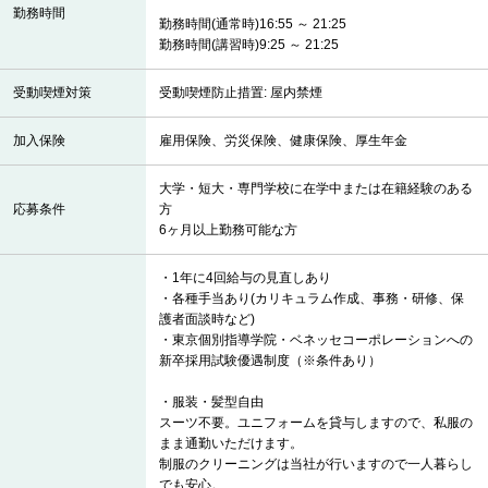
勤務時間
勤務時間(通常時)16:55 ～ 21:25
勤務時間(講習時)9:25 ～ 21:25
受動喫煙対策
受動喫煙防止措置: 屋内禁煙
加入保険
雇用保険、労災保険、健康保険、厚生年金
大学・短大・専門学校に在学中または在籍経験のある
応募条件
方
6ヶ月以上勤務可能な方
・1年に4回給与の見直しあり
・各種手当あり(カリキュラム作成、事務・研修、保
護者面談時など)
・東京個別指導学院・ベネッセコーポレーションへの
新卒採用試験優遇制度（※条件あり）
・服装・髪型自由
スーツ不要。ユニフォームを貸与しますので、私服の
まま通勤いただけます。
制服のクリーニングは当社が行いますので一人暮らし
でも安心。