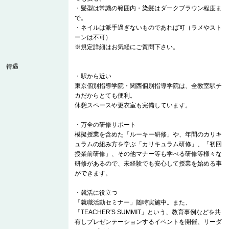
・髪型は常識の範囲内・染髪はダークブラウン程度ま
で。
・ネイルは派手過ぎないものであれば可（ラメやスト
ーンは不可）
※規定詳細はお気軽にご質問下さい。
待遇
・駅から近い
東京個別指導学院・関西個別指導学院は、全教室駅チ
カだからとても便利。
休憩スペースや更衣室も完備しています。
・万全の研修サポート
模擬授業を含めた「ルーキー研修」や、年間のカリキ
ュラムの組み方を学ぶ「カリキュラム研修」、「初回
授業前研修」、その他マナー等も学べる研修等様々な
研修があるので、未経験でも安心して授業を始める事
ができます。
・就活に役立つ
「就職活動セミナー」随時実施中。また、
「TEACHER'S SUMMIT」という、教育事例などを共
有しプレゼンテーションするイベントを開催、リーダ