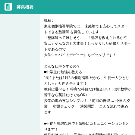
募集概要
職種 :
東京個別指導学院では、 未経験でも安心してスター
トできる塾講師 を募集しています！
「塾講師って難しそう…」「勉強を教えられるか不
安…」そんな方も大丈夫！しっかりした研修とサポー
トがあるので
大学生のバイトデビューにもピッタリです！
どんな仕事をするの？
■中学生に勉強を教える！
1対1または1対2の個別指導 だから、生徒一人ひとり
としっかり向き合えます！
教科は選べる！ 得意な科目だけ担当OK！（例: 数学が
苦手なら英語だけでもOK）
授業の進め方はシンプル！ 「前回の復習 → 今日の授
業 → 宿題チェック → 演習問題」 こんな流れで進め
ます！
■生徒と勉強以外でも気軽にコミュニケーションをと
ります！