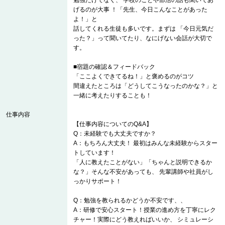
勉強だけでなく、 学校のことや部活の話も聞いてあ
げるのが大事 ！「先生、今日こんなことがあった
よ！」と
話してくれる生徒も多いです。まずは 「今日元気だ
った？」って聞いてたり、なにげない会話が大切で
す。
■宿題の確認＆フィードバック
「ここよくできてるね！」と褒めるのがコツ
間違えたところは「どうしてこうなったのかな？」と
一緒に考えたりすることも！
仕事内容
【仕事内容についてのQ&A】
Q：未経験でも大丈夫ですか？
A：もちろん大丈夫！ 最初はみんな未経験からスター
トしています！
「人に教えたことがない」「ちゃんと説明できるか
な？」そんな不安があっても、 先輩講師や社員がし
っかりサポート！
Q：勉強を教られるかどうか不安です、、
A：研修で安心スタート！授業の進め方を丁寧にレク
チャー！実際にどう教えればいいか、 シミュレーシ