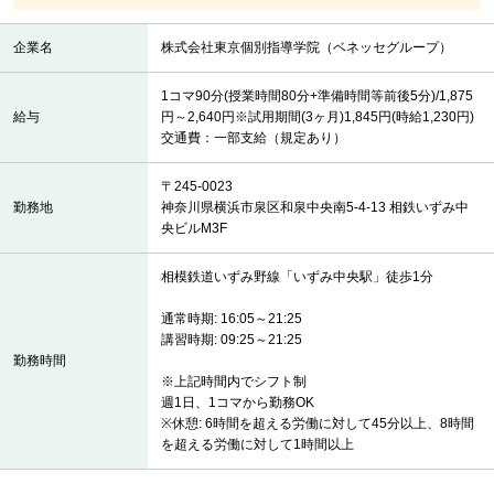
企業名
株式会社東京個別指導学院（ベネッセグループ）
1コマ90分(授業時間80分+準備時間等前後5分)/1,875
給与
円～2,640円※試用期間(3ヶ月)1,845円(時給1,230円)
交通費：一部支給（規定あり）
〒245-0023
勤務地
神奈川県横浜市泉区和泉中央南5-4-13 相鉄いずみ中
央ビルM3F
相模鉄道いずみ野線「いずみ中央駅」徒歩1分
通常時期: 16:05～21:25
講習時期: 09:25～21:25
勤務時間
※上記時間内でシフト制
週1日、1コマから勤務OK
※休憩: 6時間を超える労働に対して45分以上、8時間
を超える労働に対して1時間以上