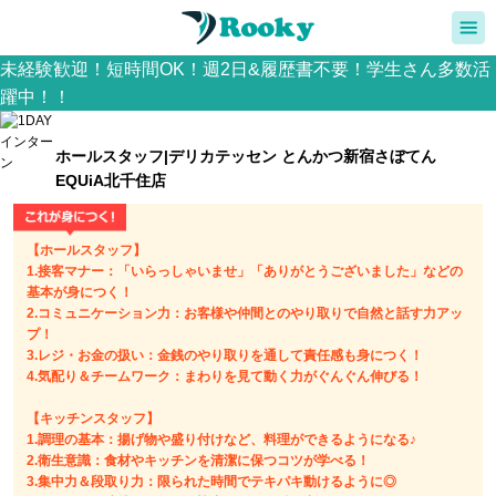
未経験歓迎！短時間OK！週2日&履歴書不要！学生さん多数活
躍中！！
ホールスタッフ|デリカテッセン とんかつ新宿さぼてん
EQUiA北千住店
【ホールスタッフ】
1.接客マナー：「いらっしゃいませ」「ありがとうございました」などの
基本が身につく！
2.コミュニケーション力：お客様や仲間とのやり取りで自然と話す力アッ
プ！
3.レジ・お金の扱い：金銭のやり取りを通して責任感も身につく！
4.気配り＆チームワーク：まわりを見て動く力がぐんぐん伸びる！
【キッチンスタッフ】
1.調理の基本：揚げ物や盛り付けなど、料理ができるようになる♪
2.衛生意識：食材やキッチンを清潔に保つコツが学べる！
3.集中力＆段取り力：限られた時間でテキパキ動けるように◎