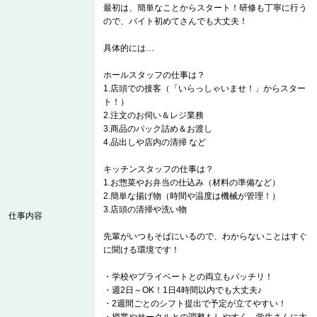
最初は、簡単なことからスタート！研修も丁寧に行う
ので、バイト初めてさんでも大丈夫！
具体的には…
ホールスタッフの仕事は？
1.店頭での接客（「いらっしゃいませ！」からスター
ト！）
2.注文のお伺い＆レジ業務
3.商品のパック詰め＆お渡し
4.品出しや店内の清掃 など
キッチンスタッフの仕事は？
1.お惣菜やお弁当の仕込み（材料の準備など）
2.簡単な揚げ物（時間や温度は機械が管理！）
3.店頭の清掃や洗い物
仕事内容
先輩がいつもそばにいるので、わからないことはすぐ
に聞ける環境です！
・学校やプライベートとの両立もバッチリ！
・週2日～OK！1日4時間以内でも大丈夫♪
・2週間ごとのシフト提出で予定が立てやすい！