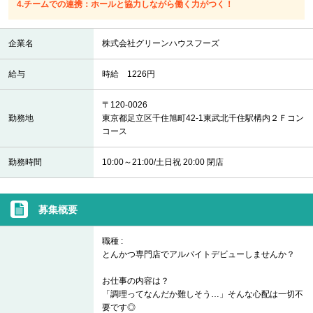
4.チームでの連携：ホールと協力しながら働く力がつく！
企業名
株式会社グリーンハウスフーズ
給与
時給 1226円
〒120-0026
勤務地
東京都足立区千住旭町42-1東武北千住駅構内２Ｆコン
コース
勤務時間
10:00～21:00/土日祝 20:00 閉店
募集概要
職種 :
とんかつ専門店でアルバイトデビューしませんか？
お仕事の内容は？
「調理ってなんだか難しそう…」そんな心配は一切不
要です◎