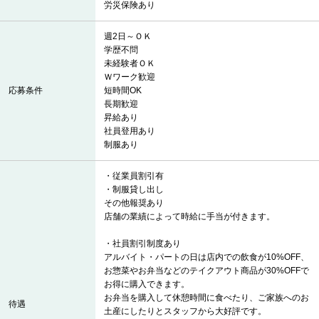
労災保険あり
週2日～ＯＫ
学歴不問
未経験者ＯＫ
Ｗワーク歓迎
応募条件
短時間OK
長期歓迎
昇給あり
社員登用あり
制服あり
・従業員割引有
・制服貸し出し
その他報奨あり
店舗の業績によって時給に手当が付きます。
・社員割引制度あり
アルバイト・パートの日は店内での飲食が10%OFF、
お惣菜やお弁当などのテイクアウト商品が30%OFFで
お得に購入できます。
お弁当を購入して休憩時間に食べたり、ご家族へのお
待遇
土産にしたりとスタッフから大好評です。