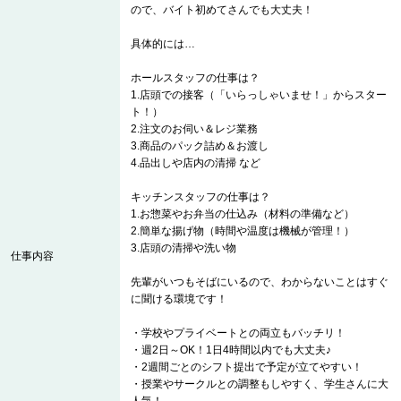
ので、バイト初めてさんでも大丈夫！
具体的には…
ホールスタッフの仕事は？
1.店頭での接客（「いらっしゃいませ！」からスター
ト！）
2.注文のお伺い＆レジ業務
3.商品のパック詰め＆お渡し
4.品出しや店内の清掃 など
キッチンスタッフの仕事は？
1.お惣菜やお弁当の仕込み（材料の準備など）
2.簡単な揚げ物（時間や温度は機械が管理！）
3.店頭の清掃や洗い物
仕事内容
先輩がいつもそばにいるので、わからないことはすぐ
に聞ける環境です！
・学校やプライベートとの両立もバッチリ！
・週2日～OK！1日4時間以内でも大丈夫♪
・2週間ごとのシフト提出で予定が立てやすい！
・授業やサークルとの調整もしやすく、学生さんに大