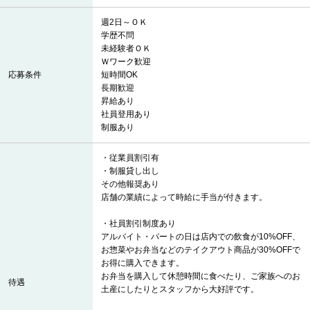
週2日～ＯＫ
学歴不問
未経験者ＯＫ
Ｗワーク歓迎
応募条件
短時間OK
長期歓迎
昇給あり
社員登用あり
制服あり
・従業員割引有
・制服貸し出し
その他報奨あり
店舗の業績によって時給に手当が付きます。
・社員割引制度あり
アルバイト・パートの日は店内での飲食が10%OFF、
お惣菜やお弁当などのテイクアウト商品が30%OFFで
お得に購入できます。
お弁当を購入して休憩時間に食べたり、ご家族へのお
待遇
土産にしたりとスタッフから大好評です。