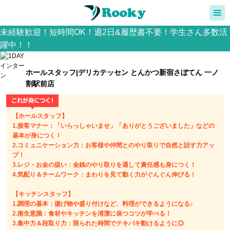
未経験歓迎！短時間OK！週2日&履歴書不要！学生さん多数活
躍中！！
ホールスタッフ|デリカテッセン とんかつ新宿さぼてん 一ノ
割駅前店
【ホールスタッフ】
1.接客マナー：「いらっしゃいませ」「ありがとうございました」などの
基本が身につく！
2.コミュニケーション力：お客様や仲間とのやり取りで自然と話す力アッ
プ！
3.レジ・お金の扱い：金銭のやり取りを通して責任感も身につく！
4.気配り＆チームワーク：まわりを見て動く力がぐんぐん伸びる！
【キッチンスタッフ】
1.調理の基本：揚げ物や盛り付けなど、料理ができるようになる♪
2.衛生意識：食材やキッチンを清潔に保つコツが学べる！
3.集中力＆段取り力：限られた時間でテキパキ動けるように◎