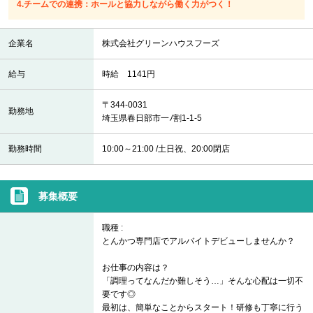
4.チームでの連携：ホールと協力しながら働く力がつく！
企業名
株式会社グリーンハウスフーズ
給与
時給 1141円
〒344-0031
勤務地
埼玉県春日部市一ﾉ割1-1-5
勤務時間
10:00～21:00 /土日祝、20:00閉店
募集概要
職種 :
とんかつ専門店でアルバイトデビューしませんか？
お仕事の内容は？
「調理ってなんだか難しそう…」そんな心配は一切不
要です◎
最初は、簡単なことからスタート！研修も丁寧に行う