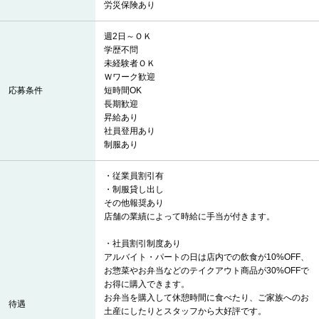
労災保険あり
週2日～ＯＫ
学歴不問
未経験者ＯＫ
Ｗワーク歓迎
応募条件
短時間OK
長期歓迎
昇給あり
社員登用あり
制服あり
・従業員割引有
・制服貸し出し
その他報奨あり
店舗の業績によって時給に手当が付きます。
・社員割引制度あり
アルバイト・パートの日は店内での飲食が10%OFF、
お惣菜やお弁当などのテイクアウト商品が30%OFFで
お得に購入できます。
お弁当を購入して休憩時間に食べたり、ご家族へのお
待遇
土産にしたりとスタッフから大好評です。