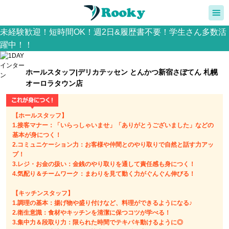
未経験歓迎！短時間OK！週2日&履歴書不要！学生さん多数活
躍中！！
ホールスタッフ|デリカテッセン とんかつ新宿さぼてん 札幌
オーロラタウン店
【ホールスタッフ】
1.接客マナー：「いらっしゃいませ」「ありがとうございました」などの
基本が身につく！
2.コミュニケーション力：お客様や仲間とのやり取りで自然と話す力アッ
プ！
3.レジ・お金の扱い：金銭のやり取りを通して責任感も身につく！
4.気配り＆チームワーク：まわりを見て動く力がぐんぐん伸びる！
【キッチンスタッフ】
1.調理の基本：揚げ物や盛り付けなど、料理ができるようになる♪
2.衛生意識：食材やキッチンを清潔に保つコツが学べる！
3.集中力＆段取り力：限られた時間でテキパキ動けるように◎