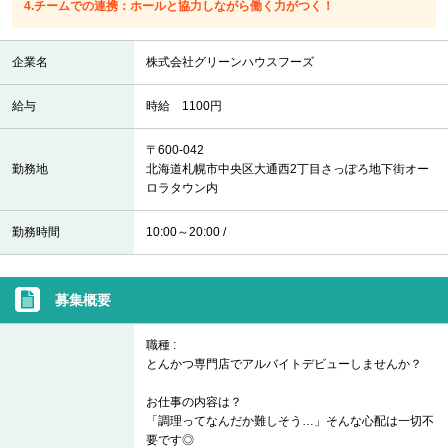
4.チームでの連携：ホールと協力しながら働く力がつく！
企業名
株式会社グリーンハウスフーズ
給与
時給 1100円
〒600-042
勤務地
北海道札幌市中央区大通西2丁目さっぽろ地下街オー
ロラタウン内
勤務時間
10:00～20:00 /
募集概要
職種 :
とんかつ専門店でアルバイトデビューしませんか？
お仕事の内容は？
「調理ってなんだか難しそう…」そんな心配は一切不
要です◎