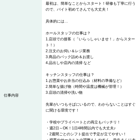
最初は、簡単なことからスタート！研修も丁寧に行う
ので、バイト初めてさんでも大丈夫！
具体的には…
ホールスタッフの仕事は？
1.店頭での接客（「いらっしゃいませ！」からスター
ト！）
2.注文のお伺い＆レジ業務
3.商品のパック詰め＆お渡し
4.品出しや店内の清掃 など
キッチンスタッフの仕事は？
1.お惣菜やお弁当の仕込み（材料の準備など）
2.簡単な揚げ物（時間や温度は機械が管理！）
3.店頭の清掃や洗い物
仕事内容
先輩がいつもそばにいるので、わからないことはすぐ
に聞ける環境です！
・学校やプライベートとの両立もバッチリ！
・週2日～OK！1日4時間以内でも大丈夫♪
・2週間ごとのシフト提出で予定が立てやすい！