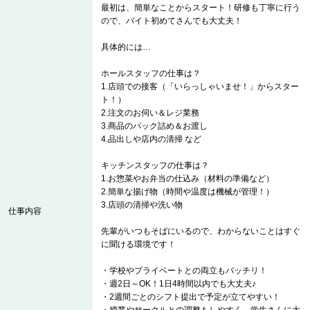
最初は、簡単なことからスタート！研修も丁寧に行う
ので、バイト初めてさんでも大丈夫！
具体的には…
ホールスタッフの仕事は？
1.店頭での接客（「いらっしゃいませ！」からスター
ト！）
2.注文のお伺い＆レジ業務
3.商品のパック詰め＆お渡し
4.品出しや店内の清掃 など
キッチンスタッフの仕事は？
1.お惣菜やお弁当の仕込み（材料の準備など）
2.簡単な揚げ物（時間や温度は機械が管理！）
3.店頭の清掃や洗い物
仕事内容
先輩がいつもそばにいるので、わからないことはすぐ
に聞ける環境です！
・学校やプライベートとの両立もバッチリ！
・週2日～OK！1日4時間以内でも大丈夫♪
・2週間ごとのシフト提出で予定が立てやすい！