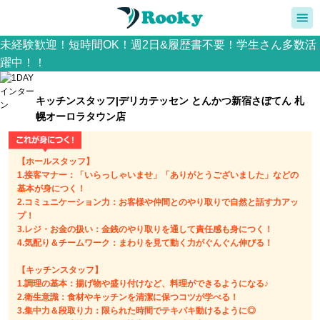
未経験歓迎！短時間OK！週2日&履歴書不要！学生さん多数活
躍中！！
キッチンスタッフ|デリカテッセン とんかつ新宿さぼてん 札
幌オーロラタウン店
【ホールスタッフ】
1.接客マナー：「いらっしゃいませ」「ありがとうございました」などの
基本が身につく！
2.コミュニケーション力：お客様や仲間とのやり取りで自然と話す力アッ
プ！
3.レジ・お金の扱い：金銭のやり取りを通して責任感も身につく！
4.気配り＆チームワーク：まわりを見て動く力がぐんぐん伸びる！
【キッチンスタッフ】
1.調理の基本：揚げ物や盛り付けなど、料理ができるようになる♪
2.衛生意識：食材やキッチンを清潔に保つコツが学べる！
3.集中力＆段取り力：限られた時間でテキパキ動けるように◎