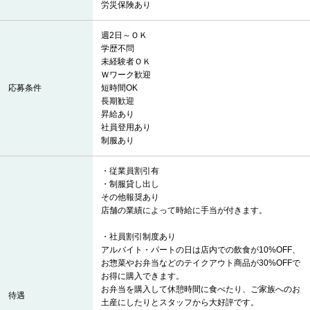
労災保険あり
週2日～ＯＫ
学歴不問
未経験者ＯＫ
Ｗワーク歓迎
応募条件
短時間OK
長期歓迎
昇給あり
社員登用あり
制服あり
・従業員割引有
・制服貸し出し
その他報奨あり
店舗の業績によって時給に手当が付きます。
・社員割引制度あり
アルバイト・パートの日は店内での飲食が10%OFF、
お惣菜やお弁当などのテイクアウト商品が30%OFFで
お得に購入できます。
お弁当を購入して休憩時間に食べたり、ご家族へのお
待遇
土産にしたりとスタッフから大好評です。