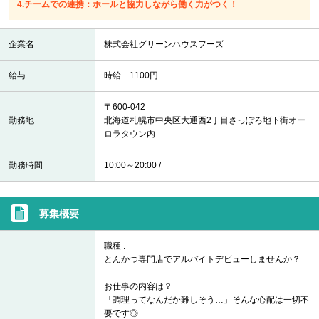
4.チームでの連携：ホールと協力しながら働く力がつく！
企業名
株式会社グリーンハウスフーズ
給与
時給 1100円
〒600-042
勤務地
北海道札幌市中央区大通西2丁目さっぽろ地下街オー
ロラタウン内
勤務時間
10:00～20:00 /
募集概要
職種 :
とんかつ専門店でアルバイトデビューしませんか？
お仕事の内容は？
「調理ってなんだか難しそう…」そんな心配は一切不
要です◎