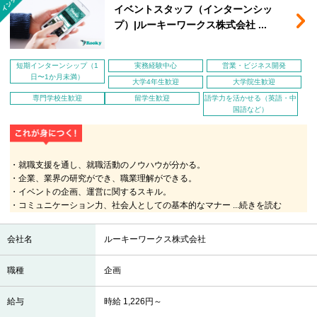
イベントスタッフ（インターンシッ
プ）|ルーキーワークス株式会社 ...
短期インターンシップ（1
実務経験中心
営業・ビジネス開発
日〜1か月未満）
大学4年生歓迎
大学院生歓迎
専門学校生歓迎
留学生歓迎
語学力を活かせる（英語・中
国語など）
・就職支援を通し、就職活動のノウハウが分かる。
・企業、業界の研究ができ、職業理解ができる。
・イベントの企画、運営に関するスキル。
・コミュニケーション力、社会人としての基本的なマナー
...続きを読む
会社名
ルーキーワークス株式会社
職種
企画
給与
時給 1,226円～