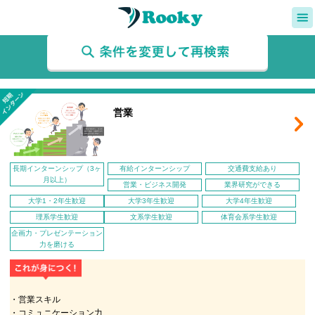
検索条件
インターンシップ/インターネットサービス
営業
長期インターンシップ（3ヶ
有給インターンシップ
交通費支給あり
月以上）
営業・ビジネス開発
業界研究ができる
大学1・2年生歓迎
大学3年生歓迎
大学4年生歓迎
理系学生歓迎
文系学生歓迎
体育会系学生歓迎
企画力・プレゼンテーション
力を磨ける
・営業スキル
・コミュニケーション力