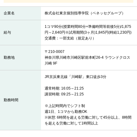
企業名
株式会社東京個別指導学院（ベネッセグループ）
1コマ90分(授業時間80分+準備時間等前後5分)/1,875
給与
円～2,640円※試用期間(3ヶ月)1,845円(時給1,230円)
交通費：一部支給（規定あり）
〒210-0007
勤務地
神奈川県川崎市川崎区駅前本町26-4 ラウンドクロス
川崎 9F
JR京浜東北線「川崎駅」東口徒歩3分
通常時期: 16:05～21:25
講習時期: 09:25～21:25
勤務時間
※上記時間内でシフト制
週1日、1コマから勤務OK
※休憩: 6時間を超える労働に対して45分以上、8時間
を超える労働に対して1時間以上