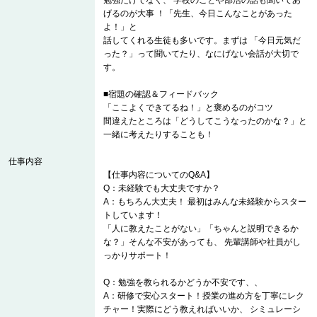
勉強だけでなく、 学校のことや部活の話も聞いてあ
げるのが大事 ！「先生、今日こんなことがあった
よ！」と
話してくれる生徒も多いです。まずは 「今日元気だ
った？」って聞いてたり、なにげない会話が大切で
す。
■宿題の確認＆フィードバック
「ここよくできてるね！」と褒めるのがコツ
間違えたところは「どうしてこうなったのかな？」と
一緒に考えたりすることも！
仕事内容
【仕事内容についてのQ&A】
Q：未経験でも大丈夫ですか？
A：もちろん大丈夫！ 最初はみんな未経験からスター
トしています！
「人に教えたことがない」「ちゃんと説明できるか
な？」そんな不安があっても、 先輩講師や社員がし
っかりサポート！
Q：勉強を教られるかどうか不安です、、
A：研修で安心スタート！授業の進め方を丁寧にレク
チャー！実際にどう教えればいいか、 シミュレーシ