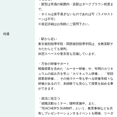
・髪型は常識の範囲内・染髪はダークブラウン程度ま
で。
・ネイルは派手過ぎないものであれば可（ラメやスト
ーンは不可）
※規定詳細はお気軽にご質問下さい。
待遇
・駅から近い
東京個別指導学院・関西個別指導学院は、全教室駅チ
カだからとても便利。
休憩スペースや更衣室も完備しています。
・万全の研修サポート
模擬授業を含めた「ルーキー研修」や、年間のカリキ
ュラムの組み方を学ぶ「カリキュラム研修」、「初回
授業前研修」、その他マナー等も学べる研修等様々な
研修があるので、未経験でも安心して授業を始める事
ができます。
・就活に役立つ
「就職活動セミナー」随時実施中。また、
「TEACHER'S SUMMIT」という、教育事例などを共
有しプレゼンテーションするイベントを開催、リーダ