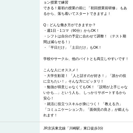
ョン授業で練習
できる！最初の授業の前に 「初回授業前研修」 もあ
るから、落ち着いてスタートできますよ！
Q：どんな働き方ができますか？
・週1日・1コマ（90分）からOK！
・シフトは自分の予定に合わせて調整！ （テスト期
間は減らせる！）
・「平日だけ」「土日だけ」もOK！
学校やサークル、他のバイトとも両立しやすいです！
こんな人にオススメ！
・大学生歓迎！ 「人と話すのが好き！」「誰かの役
に立ちたい！」そんな方にピッタリ！
・勉強が得意じゃなくてもOK！ 「説明が上手じゃな
いかも…」という人も、 しっかりサポートするから
安心！
・就活に役立つスキルが身につく！ 「教える力」
「コミュニケーション力」「面倒見の良さ」が鍛えら
れます！
JR京浜東北線「川崎駅」東口徒歩3分