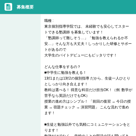
募集概要
職種 :
東京個別指導学院では、 未経験でも安心してスター
トできる塾講師 を募集しています！
「塾講師って難しそう…」「勉強を教えられるか不
安…」そんな方も大丈夫！しっかりした研修とサポー
トがあるので
大学生のバイトデビューにもピッタリです！
どんな仕事をするの？
■中学生に勉強を教える！
1対1または1対2の個別指導 だから、生徒一人ひとり
としっかり向き合えます！
教科は選べる！ 得意な科目だけ担当OK！（例: 数学が
苦手なら英語だけでもOK）
授業の進め方はシンプル！ 「前回の復習 → 今日の授
業 → 宿題チェック → 演習問題」 こんな流れで進め
ます！
■生徒と勉強以外でも気軽にコミュニケーションをと
ります！