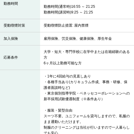
勤務時間
勤務時間(通常時)16:55 ～ 21:25
勤務時間(講習時)9:25 ～ 21:25
受動喫煙対策
受動喫煙防止措置: 屋内禁煙
加入保険
雇用保険、労災保険、健康保険、厚生年金
大学・短大・専門学校に在学中または在籍経験のある
応募条件
方
6ヶ月以上勤務可能な方
・1年に4回給与の見直しあり
・各種手当あり(カリキュラム作成、事務・研修、保
護者面談時など)
・東京個別指導学院・ベネッセコーポレーションへの
新卒採用試験優遇制度（※条件あり）
・服装・髪型自由
スーツ不要。ユニフォームを貸与しますので、私服の
まま通勤いただけます。
制服のクリーニングは当社が行いますので一人暮らし
でも安心。