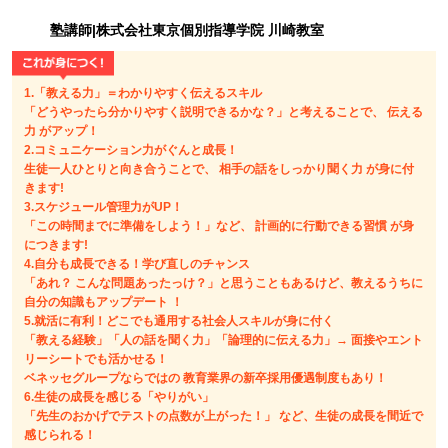
塾講師|株式会社東京個別指導学院 川崎教室
1.「教える力」＝わかりやすく伝えるスキル
「どうやったら分かりやすく説明できるかな？」と考えることで、 伝える
力 がアップ！
2.コミュニケーション力がぐんと成長！
生徒一人ひとりと向き合うことで、 相手の話をしっかり聞く力 が身に付
きます!
3.スケジュール管理力がUP！
「この時間までに準備をしよう！」など、 計画的に行動できる習慣 が身
につきます!
4.自分も成長できる！学び直しのチャンス
「あれ？ こんな問題あったっけ？」と思うこともあるけど、教えるうちに
自分の知識もアップデート ！
5.就活に有利！どこでも通用する社会人スキルが身に付く
「教える経験」「人の話を聞く力」「論理的に伝える力」→ 面接やエント
リーシートでも活かせる！
ベネッセグループならではの 教育業界の新卒採用優遇制度もあり！
6.生徒の成長を感じる「やりがい」
「先生のおかげでテストの点数が上がった！」 など、生徒の成長を間近で
感じられる！