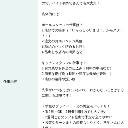
ので、バイト初めてさんでも大丈夫！
具体的には…
ホールスタッフの仕事は？
1.店頭での接客（「いらっしゃいませ！」からスター
ト！）
2.注文のお伺い＆レジ業務
3.商品のパック詰め＆お渡し
4.品出しや店内の清掃 など
キッチンスタッフの仕事は？
1.お惣菜やお弁当の仕込み（材料の準備など）
2.簡単な揚げ物（時間や温度は機械が管理！）
3.店頭の清掃や洗い物
仕事内容
先輩がいつもそばにいるので、わからないことはすぐ
に聞ける環境です！
・学校やプライベートとの両立もバッチリ！
・週2日～OK！1日4時間以内でも大丈夫♪
・2週間ごとのシフト提出で予定が立てやすい！
・授業やサークルとの調整もしやすく、学生さんに大