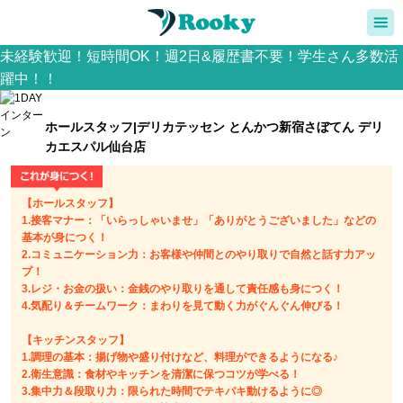
未経験歓迎！短時間OK！週2日&履歴書不要！学生さん多数活
躍中！！
ホールスタッフ|デリカテッセン とんかつ新宿さぼてん デリ
カエスパル仙台店
【ホールスタッフ】
1.接客マナー：「いらっしゃいませ」「ありがとうございました」などの
基本が身につく！
2.コミュニケーション力：お客様や仲間とのやり取りで自然と話す力アッ
プ！
3.レジ・お金の扱い：金銭のやり取りを通して責任感も身につく！
4.気配り＆チームワーク：まわりを見て動く力がぐんぐん伸びる！
【キッチンスタッフ】
1.調理の基本：揚げ物や盛り付けなど、料理ができるようになる♪
2.衛生意識：食材やキッチンを清潔に保つコツが学べる！
3.集中力＆段取り力：限られた時間でテキパキ動けるように◎