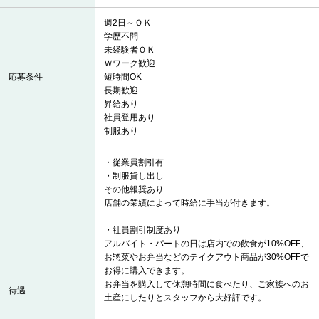
週2日～ＯＫ
学歴不問
未経験者ＯＫ
Ｗワーク歓迎
応募条件
短時間OK
長期歓迎
昇給あり
社員登用あり
制服あり
・従業員割引有
・制服貸し出し
その他報奨あり
店舗の業績によって時給に手当が付きます。
・社員割引制度あり
アルバイト・パートの日は店内での飲食が10%OFF、
お惣菜やお弁当などのテイクアウト商品が30%OFFで
お得に購入できます。
お弁当を購入して休憩時間に食べたり、ご家族へのお
待遇
土産にしたりとスタッフから大好評です。