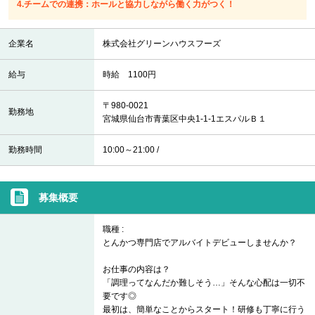
4.チームでの連携：ホールと協力しながら働く力がつく！
企業名
株式会社グリーンハウスフーズ
給与
時給 1100円
〒980-0021
勤務地
宮城県仙台市青葉区中央1-1-1エスパルＢ１
勤務時間
10:00～21:00 /
募集概要
職種 :
とんかつ専門店でアルバイトデビューしませんか？
お仕事の内容は？
「調理ってなんだか難しそう…」そんな心配は一切不
要です◎
最初は、簡単なことからスタート！研修も丁寧に行う