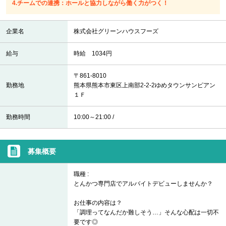
4.チームでの連携：ホールと協力しながら働く力がつく！
企業名
株式会社グリーンハウスフーズ
給与
時給 1034円
〒861-8010
勤務地
熊本県熊本市東区上南部2-2-2ゆめタウンサンピアン
１Ｆ
勤務時間
10:00～21:00 /
募集概要
職種 :
とんかつ専門店でアルバイトデビューしませんか？
お仕事の内容は？
「調理ってなんだか難しそう…」そんな心配は一切不
要です◎