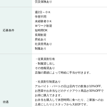
労災保険あり
週2日～ＯＫ
学歴不問
未経験者ＯＫ
Ｗワーク歓迎
応募条件
短時間OK
長期歓迎
昇給あり
社員登用あり
制服あり
・従業員割引有
・制服貸し出し
その他報奨あり
店舗の業績によって時給に手当が付きます。
・社員割引制度あり
アルバイト・パートの日は店内での飲食が10%OFF、
お惣菜やお弁当などのテイクアウト商品が30%OFFで
お得に購入できます。
お弁当を購入して休憩時間に食べたり、ご家族へのお
待遇
土産にしたりとスタッフから大好評です。