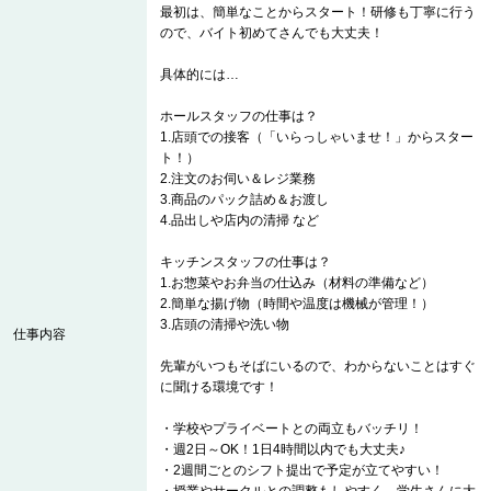
最初は、簡単なことからスタート！研修も丁寧に行う
ので、バイト初めてさんでも大丈夫！
具体的には…
ホールスタッフの仕事は？
1.店頭での接客（「いらっしゃいませ！」からスター
ト！）
2.注文のお伺い＆レジ業務
3.商品のパック詰め＆お渡し
4.品出しや店内の清掃 など
キッチンスタッフの仕事は？
1.お惣菜やお弁当の仕込み（材料の準備など）
2.簡単な揚げ物（時間や温度は機械が管理！）
3.店頭の清掃や洗い物
仕事内容
先輩がいつもそばにいるので、わからないことはすぐ
に聞ける環境です！
・学校やプライベートとの両立もバッチリ！
・週2日～OK！1日4時間以内でも大丈夫♪
・2週間ごとのシフト提出で予定が立てやすい！