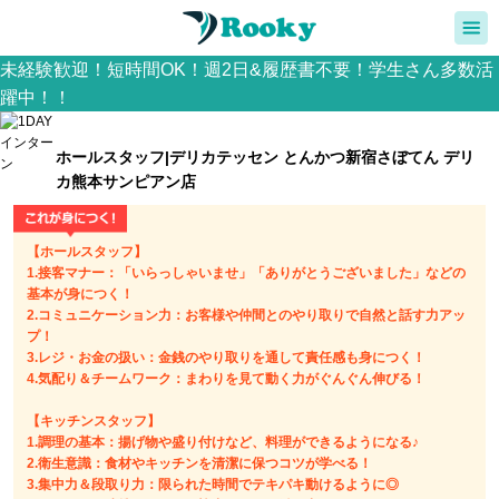
未経験歓迎！短時間OK！週2日&履歴書不要！学生さん多数活
躍中！！
ホールスタッフ|デリカテッセン とんかつ新宿さぼてん デリ
カ熊本サンピアン店
【ホールスタッフ】
1.接客マナー：「いらっしゃいませ」「ありがとうございました」などの
基本が身につく！
2.コミュニケーション力：お客様や仲間とのやり取りで自然と話す力アッ
プ！
3.レジ・お金の扱い：金銭のやり取りを通して責任感も身につく！
4.気配り＆チームワーク：まわりを見て動く力がぐんぐん伸びる！
【キッチンスタッフ】
1.調理の基本：揚げ物や盛り付けなど、料理ができるようになる♪
2.衛生意識：食材やキッチンを清潔に保つコツが学べる！
3.集中力＆段取り力：限られた時間でテキパキ動けるように◎