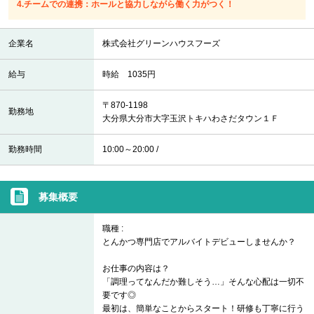
4.チームでの連携：ホールと協力しながら働く力がつく！
企業名
株式会社グリーンハウスフーズ
給与
時給 1035円
〒870-1198
勤務地
大分県大分市大字玉沢トキハわさだタウン１Ｆ
勤務時間
10:00～20:00 /
募集概要
職種 :
とんかつ専門店でアルバイトデビューしませんか？
お仕事の内容は？
「調理ってなんだか難しそう…」そんな心配は一切不
要です◎
最初は、簡単なことからスタート！研修も丁寧に行う