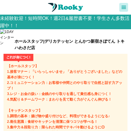
未経験歓迎！短時間OK！週2日&履歴書不要！学生さん多数活
躍中！！
ホールスタッフ|デリカテッセン とんかつ新宿さぼてん トキ
ハわさだ店
【ホールスタッフ】
1.接客マナー：「いらっしゃいませ」「ありがとうございました」などの
基本が身につく！
2.コミュニケーション力：お客様や仲間とのやり取りで自然と話す力アッ
プ！
3.レジ・お金の扱い：金銭のやり取りを通して責任感も身につく！
4.気配り＆チームワーク：まわりを見て動く力がぐんぐん伸びる！
【キッチンスタッフ】
1.調理の基本：揚げ物や盛り付けなど、料理ができるようになる♪
2.衛生意識：食材やキッチンを清潔に保つコツが学べる！
3.集中力＆段取り力：限られた時間でテキパキ動けるように◎