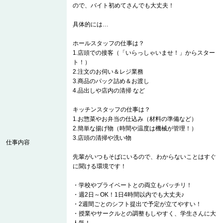
ので、バイト初めてさんでも大丈夫！
具体的には…
ホールスタッフの仕事は？
1.店頭での接客（「いらっしゃいませ！」からスター
ト！）
2.注文のお伺い＆レジ業務
3.商品のパック詰め＆お渡し
4.品出しや店内の清掃 など
キッチンスタッフの仕事は？
1.お惣菜やお弁当の仕込み（材料の準備など）
2.簡単な揚げ物（時間や温度は機械が管理！）
3.店頭の清掃や洗い物
仕事内容
先輩がいつもそばにいるので、わからないことはすぐ
に聞ける環境です！
・学校やプライベートとの両立もバッチリ！
・週2日～OK！1日4時間以内でも大丈夫♪
・2週間ごとのシフト提出で予定が立てやすい！
・授業やサークルとの調整もしやすく、学生さんに大