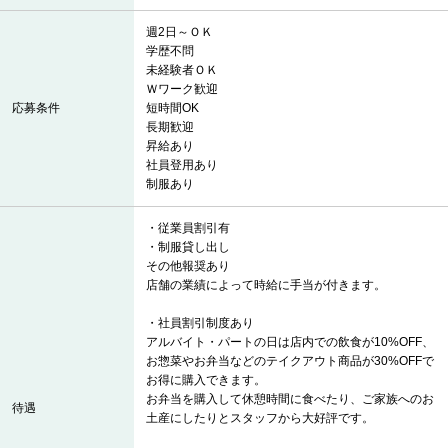
週2日～ＯＫ
学歴不問
未経験者ＯＫ
Ｗワーク歓迎
応募条件
短時間OK
長期歓迎
昇給あり
社員登用あり
制服あり
・従業員割引有
・制服貸し出し
その他報奨あり
店舗の業績によって時給に手当が付きます。
・社員割引制度あり
アルバイト・パートの日は店内での飲食が10%OFF、
お惣菜やお弁当などのテイクアウト商品が30%OFFで
お得に購入できます。
お弁当を購入して休憩時間に食べたり、ご家族へのお
待遇
土産にしたりとスタッフから大好評です。